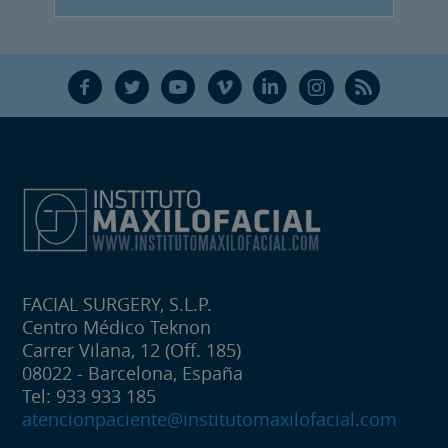
F
T
Y
V
L
Ñ
R
FACIAL SURGERY, S.L.P.
Centro Médico Teknon
Carrer Vilana, 12 (Off. 185)
08022 - Barcelona, España
Tel: 933 933 185
atencionpaciente@institutomaxilofacial.com