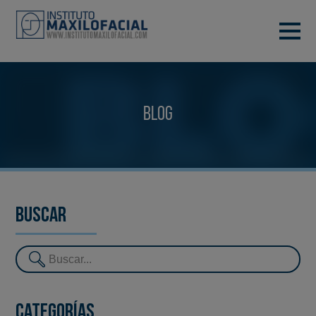
PIDE TU CITA
933 933 185
BARCELONA
Blog
VIDEOCONFERENCIA
Buscar
Categorías