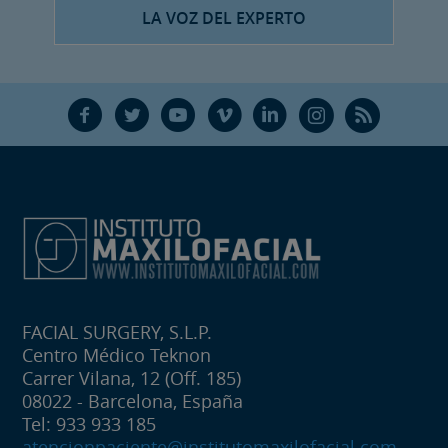
LA VOZ DEL EXPERTO
F
T
Y
V
L
Ñ
R
FACIAL SURGERY, S.L.P.
Centro Médico Teknon
Carrer Vilana, 12 (Off. 185)
08022 - Barcelona, España
Tel: 933 933 185
atencionpaciente@institutomaxilofacial.com