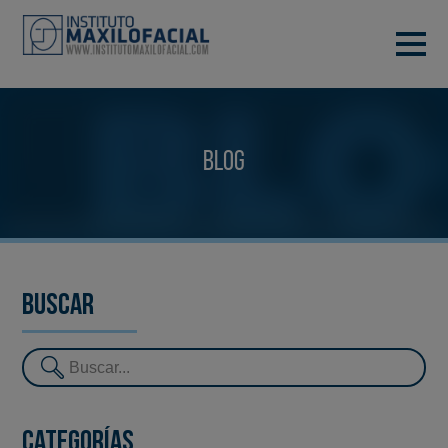
PIDE TU CITA
933 933 185
BARCELONA
Blog
VIDEOCONFERENCIA
Buscar
Categorías