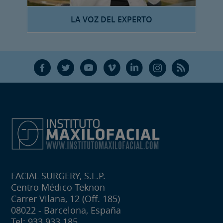
LA VOZ DEL EXPERTO
F
T
Y
V
L
Ñ
R
FACIAL SURGERY, S.L.P.
Centro Médico Teknon
Carrer Vilana, 12 (Off. 185)
08022 - Barcelona, España
Tel: 933 933 185