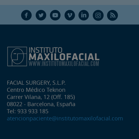
F
T
Y
V
L
Ñ
R
FACIAL SURGERY, S.L.P.
Centro Médico Teknon
Carrer Vilana, 12 (Off. 185)
08022 - Barcelona, España
Tel: 933 933 185
atencionpaciente@institutomaxilofacial.com