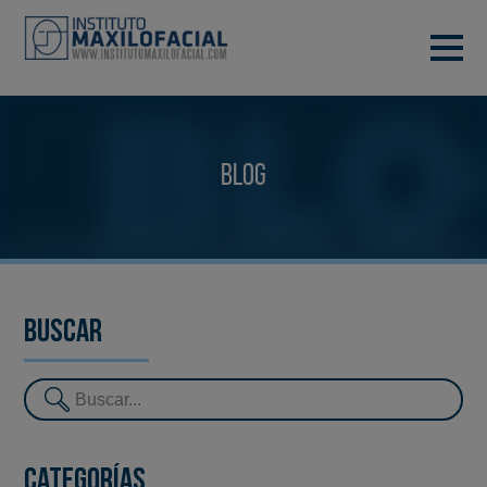
PIDE TU CITA
933 933 185
BARCELONA
Blog
VIDEOCONFERENCIA
Buscar
Categorías