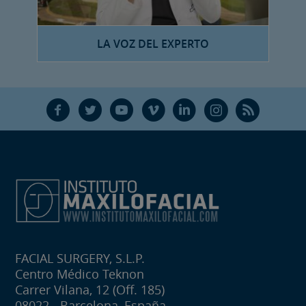
LA VOZ DEL EXPERTO
F
T
Y
V
L
Ñ
R
FACIAL SURGERY, S.L.P.
Centro Médico Teknon
Carrer Vilana, 12 (Off. 185)
08022 - Barcelona, España