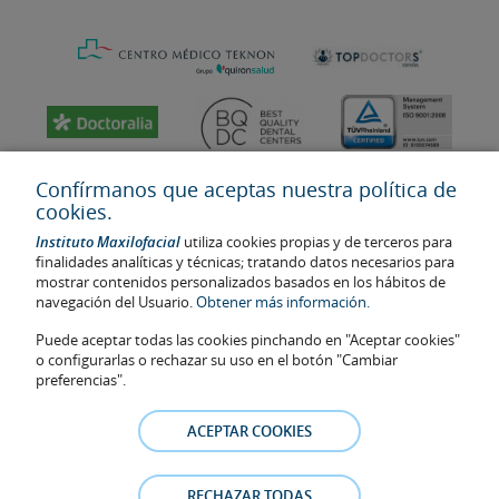
Confírmanos que aceptas nuestra política de
cookies.
Instituto Maxilofacial
utiliza cookies propias y de terceros para
finalidades analíticas y técnicas; tratando datos necesarios para
mostrar contenidos personalizados basados en los hábitos de
navegación del Usuario.
Obtener más información.
Puede aceptar todas las cookies pinchando en "Aceptar cookies"
Última actualización: 2023
o configurarlas o rechazar su uso en el botón "Cambiar
No. de autorización de centro sanitario: E08646940
preferencias".
La información presente en la web no reemplaza sino complementa
la relación médico-paciente. En caso de duda, consulte con el
ACEPTAR COOKIES
médico de referencia. Las fotos y los testimonios de los pacientes
identificables que aparecen en la web están publicadas con su
consentimiento y se retirarán en cualquier momento a petición de
RECHAZAR TODAS