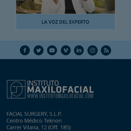
LA VOZ DEL EXPERTO
F
T
Y
V
L
Ñ
R
FACIAL SURGERY, S.L.P.
Centro Médico Teknon
Carrer Vilana, 12 (Off. 185)