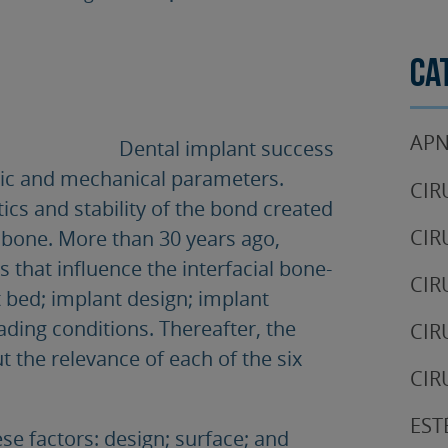
Ca
APN
Dental implant success
etic and mechanical parameters.
CIR
ics and stability of the bond created
CIR
 bone. More than 30 years ago,
s that influence the interfacial bone-
CIR
 bed; implant design; implant
ading conditions. Thereafter, the
CIR
t the relevance of each of the six
CIR
EST
se factors: design; surface; and