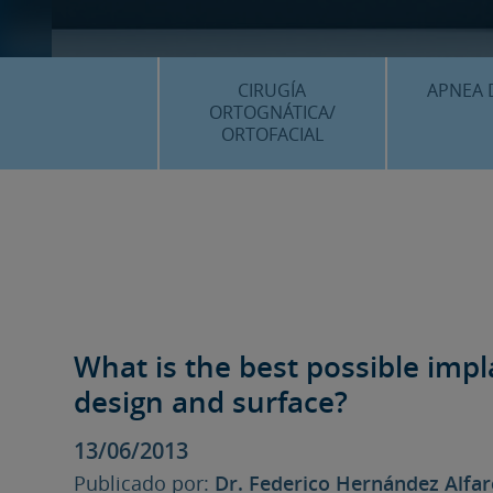
CIRUGÍA
APNEA 
ORTOGNÁTICA/
ORTOFACIAL
¿QU
¿QUÉ ES…?
TRAT
TRATAMIENTOS
PLANIF
SURGERY FIRST
CASOS
CIRUGÍA MÍNIMAMENTE
INVASIVA
What is the best possible imp
PLANIFICACIÓN 3D
design and surface?
FAQS
13/06/2013
CASOS CLÍNICOS
Publicado por:
Dr. Federico Hernández Alfa