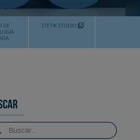
TEKNON
MOS?
D DE
STETIK STUDIO
LOGÍA
ADA
DENTALES
DENTAL
AMIENTOS
scar