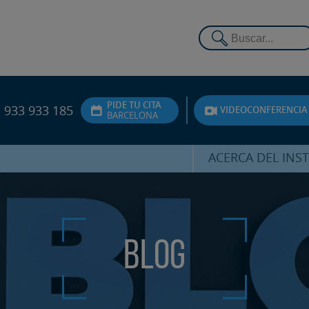
PIDE TU CITA
933 933 185
VIDEOCONFERENCIA
BARCELONA
ACERCA DEL INS
DR. HERNÁNDEZ 
EQUIPO
ATENCIÓN PERSON
Blog
UNIDAD DE ACOMPA
PSICOLÓGI
SERVICIOS INTERN