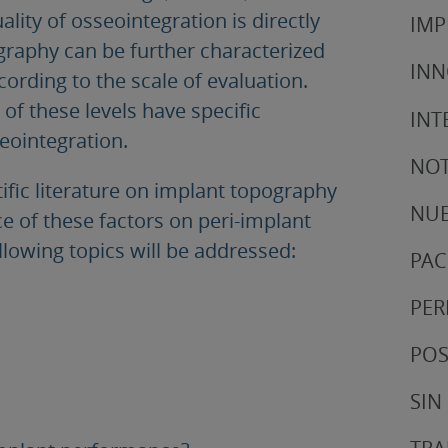
ality of osseointegration is directly
IMP
ography can be further characterized
IN
rding to the scale of evaluation.
 of these levels have specific
INT
ointegration.
NOT
tific literature on implant topography
NUE
nce of these factors on peri-implant
lowing topics will be addressed:
PAC
PER
POS
SIN