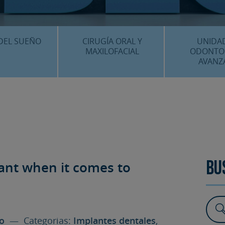
CENTRO MÉDICO 
¿DÓNDE ESTA
DEL SUEÑO
CIRUGÍA ORAL Y
UNIDA
MAXILOFACIAL
ODONTO
AVANZ
É ES…?
¿QUÉ ES…?
IMPLANTES 
AMIENTOS
TRATAMIENTOS
ESTÉTICA 
ICACIÓN 3D
FAQS
OTROS TRAT
 CLÍNICOS
lant when it comes to
FAQS
Bu
ro
— Categorias:
Implantes dentales
,