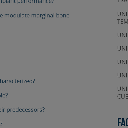
TRA
implant performance?
UNI
le modulate marginal bone
TE
UNI
UNI
UNI
UNI
haracterized?
UNI
ble?
CUE
eir predecessors?
Fa
?