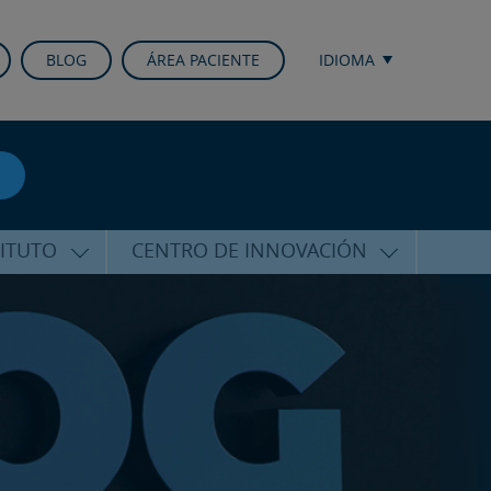
BLOG
ÁREA PACIENTE
IDIOMA
TITUTO
CENTRO DE INNOVACIÓN
ALFARO
ÚLTIMAS TECNOLOGÍAS
CURSOS Y CONFERENCIAS
ALIZADA
FORMACIÓN
ÑAMIENTO
PUBLICACIONES CIENTÍFICAS
CO
LA VOZ DEL EXPERTO
ACIONALES