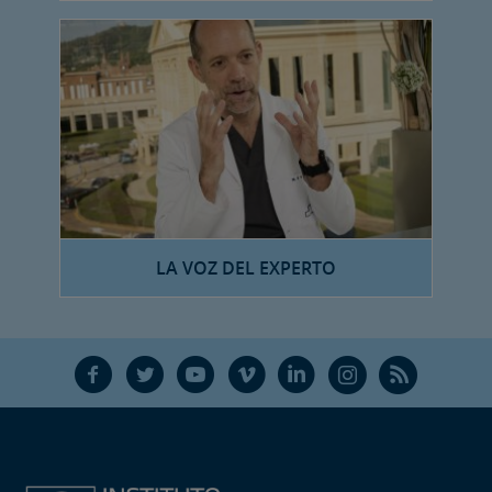
LA VOZ DEL EXPERTO
F
T
Y
V
L
Ñ
R