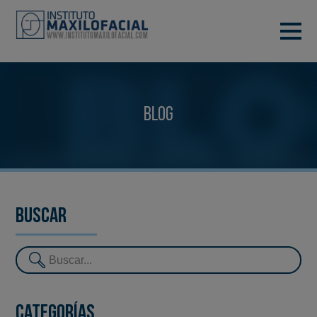
PIDE TU CITA
933 933 185
BARCELONA
Blog
VIDEOCONFERENCIA
Buscar
Categorías