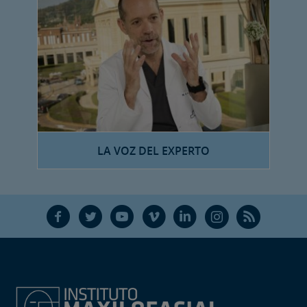
LA VOZ DEL EXPERTO
F
T
Y
V
L
Ñ
R