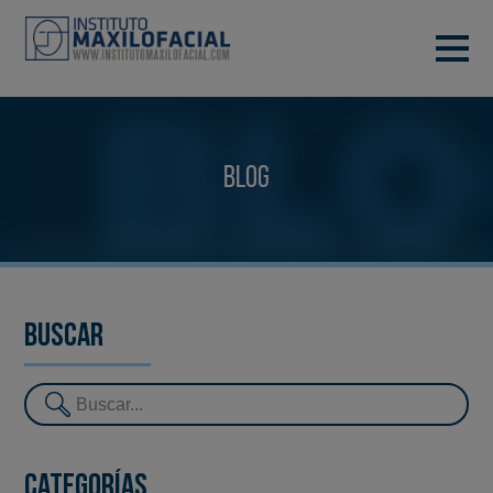
PIDE TU CITA
933 933 185
BARCELONA
Blog
VIDEOCONFERENCIA
Buscar
Categorías