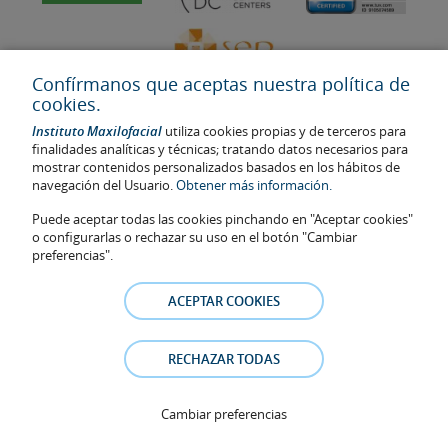
Confírmanos que aceptas nuestra política de
cookies.
Instituto Maxilofacial
utiliza cookies propias y de terceros para
finalidades analíticas y técnicas; tratando datos necesarios para
mostrar contenidos personalizados basados en los hábitos de
navegación del Usuario.
Obtener más información.
Última actualización: 2023
No. de autorización de centro sanitario: E08646940
Puede aceptar todas las cookies pinchando en "Aceptar cookies"
o configurarlas o rechazar su uso en el botón "Cambiar
La información presente en la web no reemplaza sino complementa
preferencias".
la relación médico-paciente. En caso de duda, consulte con el
médico de referencia. Las fotos y los testimonios de los pacientes
ACEPTAR COOKIES
identificables que aparecen en la web están publicadas con su
consentimiento y se retirarán en cualquier momento a petición de
los pacientes.
RECHAZAR TODAS
Aviso legal
–
Política de Cookies
–
Política de Privacidad
Cambiar preferencias