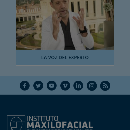
LA VOZ DEL EXPERTO
F
T
Y
V
L
Ñ
R