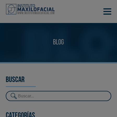
PIDE TU CITA
933 933 185
BARCELONA
Blog
VIDEOCONFERENCIA
Buscar
Categorías