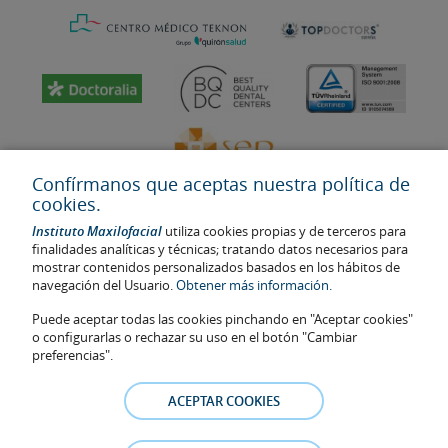
Confírmanos que aceptas nuestra política de
cookies.
Instituto Maxilofacial
utiliza cookies propias y de terceros para
finalidades analíticas y técnicas; tratando datos necesarios para
mostrar contenidos personalizados basados en los hábitos de
navegación del Usuario.
Obtener más información.
Última actualización: 2023
No. de autorización de centro sanitario: E08646940
Puede aceptar todas las cookies pinchando en "Aceptar cookies"
o configurarlas o rechazar su uso en el botón "Cambiar
La información presente en la web no reemplaza sino complementa
preferencias".
la relación médico-paciente. En caso de duda, consulte con el
médico de referencia. Las fotos y los testimonios de los pacientes
ACEPTAR COOKIES
identificables que aparecen en la web están publicadas con su
consentimiento y se retirarán en cualquier momento a petición de
los pacientes.