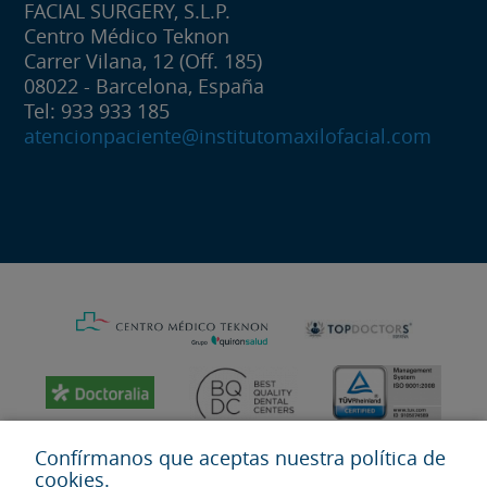
FACIAL SURGERY, S.L.P.
Centro Médico Teknon
Carrer Vilana, 12 (Off. 185)
08022 - Barcelona, España
Tel: 933 933 185
atencionpaciente@institutomaxilofacial.com
Confírmanos que aceptas nuestra política de
cookies.