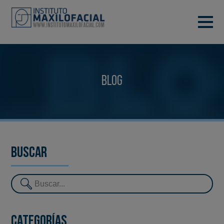
PIDE TU CITA
933 933 185
BARCELONA
Blog
VIDEOCONFERENCIA
Buscar
Categorías