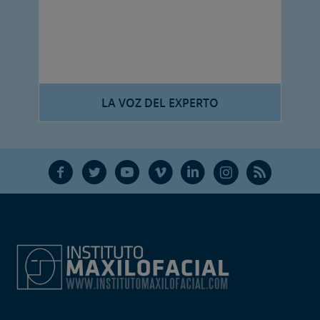
LA VOZ DEL EXPERTO
F
T
Y
V
L
Ñ
R