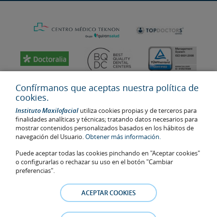
Confírmanos que aceptas nuestra política de
cookies.
Instituto Maxilofacial
utiliza cookies propias y de terceros para
finalidades analíticas y técnicas; tratando datos necesarios para
mostrar contenidos personalizados basados en los hábitos de
navegación del Usuario.
Obtener más información.
Puede aceptar todas las cookies pinchando en "Aceptar cookies"
Última actualización: 2023
o configurarlas o rechazar su uso en el botón "Cambiar
No. de autorización de centro sanitario: E08646940
preferencias".
La información presente en la web no reemplaza sino complementa
la relación médico-paciente. En caso de duda, consulte con el
ACEPTAR COOKIES
médico de referencia. Las fotos y los testimonios de los pacientes
identificables que aparecen en la web están publicadas con su