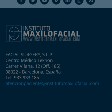
F
T
Y
V
L
Ñ
R
FACIAL SURGERY, S.L.P.
Centro Médico Teknon
Carrer Vilana, 12 (Off. 185)
08022 - Barcelona, España
Tel: 933 933 185
atencionpaciente@institutomaxilofacial.com