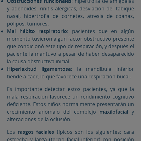
Obstrucciones funcionales
: hipertrofia de amígdalas
y adenoides, rinitis alérgicas, desviación del tabique
nasal, hipertrofia de cornetes, atresia de coanas,
pólipos, tumores.
M
al hábito respiratorio
: pacientes que en algún
momento tuvieron algún factor obstructivo presente
que condicionó este tipo de respiración, y después el
paciente la mantuvo a pesar de haber desaparecido
la causa obstructiva inicial.
H
iperlaxitud ligamentosa
: la mandíbula inferior
tiende a caer, lo que favorece una respiración bucal.
Es importante detectar estos pacientes, ya que la
mala respiración favorece un rendimiento cognitivo
deficiente. Estos niños normalmente presentarán un
crecimiento anómalo del complejo
maxilofacial
y
alteraciones de la oclusión.
Los
rasgos faciales
típicos son los siguientes: cara
estrecha y larga (tercio facial inferior) con posición