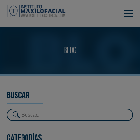
PIDE TU CITA
933 933 185
BARCELONA
Blog
VIDEOCONFERENCIA
Buscar
Categorías