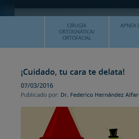
CIRUGÍA
APNEA 
ORTOGNÁTICA/
ORTOFACIAL
¿QU
¿QUÉ ES…?
TRAT
TRATAMIENTOS
¡Cuidado, tu cara te delata!
PLANIF
SURGERY FIRST
07/03/2016
CASOS
CIRUGÍA MÍNIMAMENTE
Publicado por:
Dr. Federico Hernández Alfa
INVASIVA
PLANIFICACIÓN 3D
FAQS
CASOS CLÍNICOS