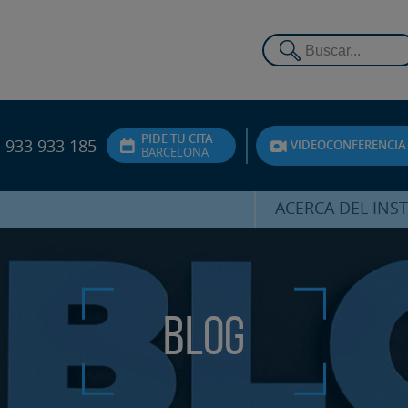
PIDE TU CITA
933 933 185
VIDEOCONFERENCIA
BARCELONA
ACERCA DEL INS
DR. HERNÁNDEZ 
EQUIPO
ATENCIÓN PERSON
Blog
UNIDAD DE ACOMPA
PSICOLÓGI
SERVICIOS INTERN