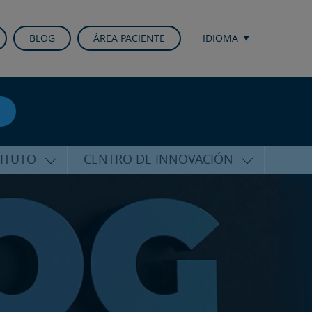
BLOG
ÁREA PACIENTE
IDIOMA
TITUTO
CENTRO DE INNOVACIÓN
ALFARO
ÚLTIMAS TECNOLOGÍAS
CURSOS Y CONFERENCIAS
ALIZADA
FORMACIÓN
ÑAMIENTO
PUBLICACIONES CIENTÍFICAS
CO
LA VOZ DEL EXPERTO
ACIONALES