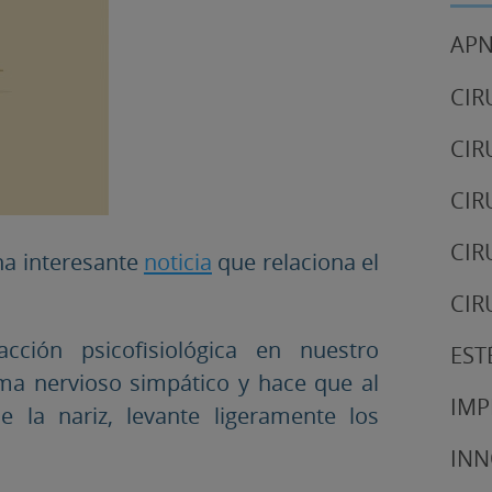
APN
CIR
CIR
CIR
CIR
a interesante
noticia
que relaciona el
CIR
ción psicofisiológica en nuestro
EST
ema nervioso simpático y hace que al
IMP
e la nariz, levante ligeramente los
IN