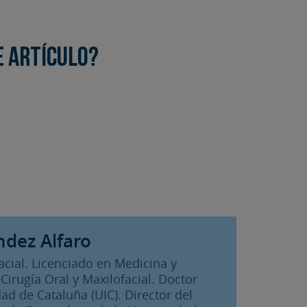
e artículo?
ndez Alfaro
facial. Licenciado en Medicina y
Cirugía Oral y Maxilofacial. Doctor
ad de Cataluña (UIC). Director del