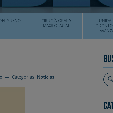
CENTRO MÉDICO 
¿DÓNDE ESTA
DEL SUEÑO
CIRUGÍA ORAL Y
UNIDA
MAXILOFACIAL
ODONTO
AVANZ
É ES…?
¿QUÉ ES…?
IMPLANTES 
AMIENTOS
TRATAMIENTOS
ESTÉTICA 
Bu
ICACIÓN 3D
FAQS
OTROS TRAT
 CLÍNICOS
ro
— Categorias:
Noticias
FAQS
Ca