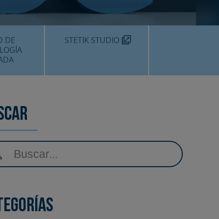
TEKNON
MOS?
D DE
STETIK STUDIO
LOGÍA
ADA
DENTALES
DENTAL
scar
AMIENTOS
tegorías