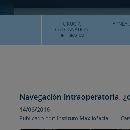
CIRUGÍA
APNEA 
ORTOGNÁTICA/
ORTOFACIAL
¿QU
¿QUÉ ES…?
TRAT
TRATAMIENTOS
PLANIF
SURGERY FIRST
CASOS
CIRUGÍA MÍNIMAMENTE
INVASIVA
Navegación intraoperatoria, 
PLANIFICACIÓN 3D
14/06/2016
FAQS
Publicado por:
Instituto Maxilofacial
— Cate
CASOS CLÍNICOS