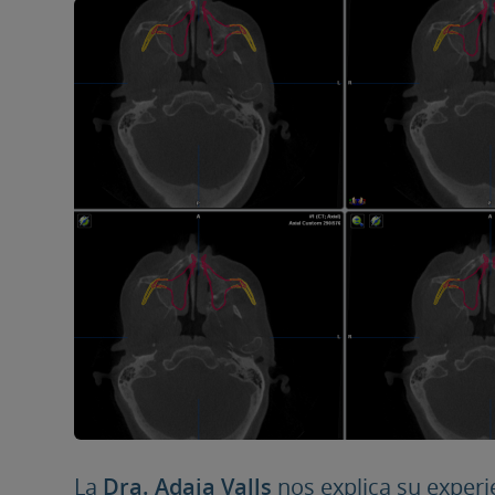
La
Dra. Adaia Valls
nos explica su experi