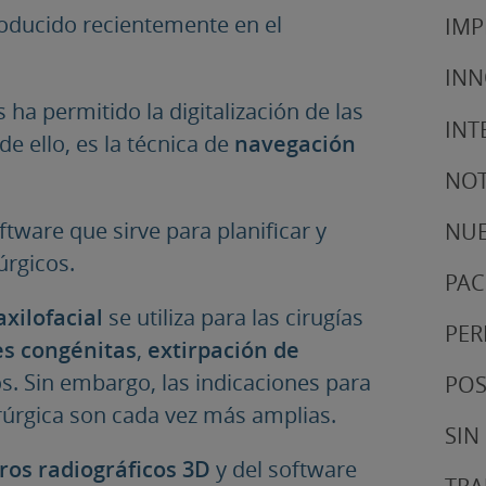
oducido recientemente en el
IMP
IN
 ha permitido la digitalización de las
INT
e ello, es la técnica de
navegación
NOT
tware que sirve para planificar y
NUE
úrgicos.
PAC
xilofacial
se utiliza para las cirugías
PER
s congénitas
,
extirpación de
s. Sin embargo, las indicaciones para
POS
úrgica son cada vez más amplias.
SIN
tros radiográficos 3D
y del software