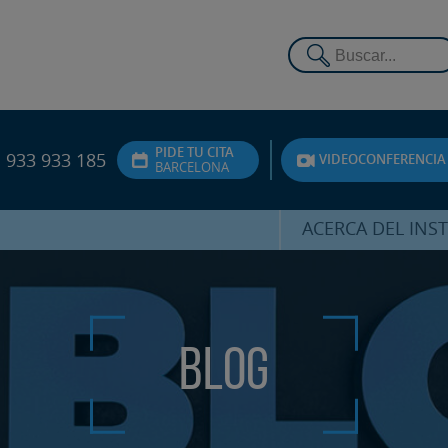
PIDE TU CITA
933 933 185
VIDEOCONFERENCIA
BARCELONA
ACERCA DEL INS
DR. HERNÁNDEZ 
EQUIPO
ATENCIÓN PERSON
Blog
UNIDAD DE ACOMPA
PSICOLÓGI
SERVICIOS INTERN