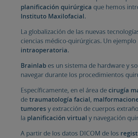
planificación quirúrgica
que hemos intr
Instituto Maxilofacial
.
La globalización de las nuevas tecnologías
ciencias médico-quirúrgicas. Un ejemplo d
intraoperatoria
.
Brainlab
es un sistema de hardware y sof
navegar durante los procedimientos quir
Específicamente, en el área de
cirugía ma
de
traumatología facial
,
malformacione
tumores
y extracción de cuerpos extraño
la
planificación virtual
y navegación quir
A partir de los datos DICOM de los
regis