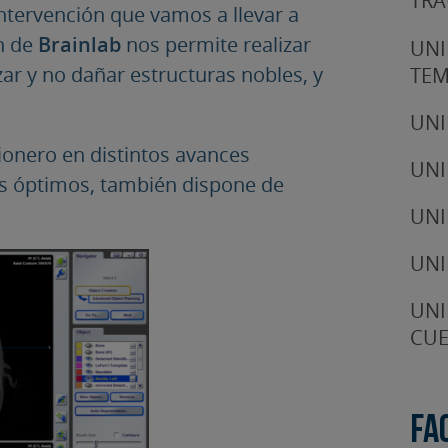
TRA
intervención que vamos a llevar a
ón de
Brainlab
nos permite realizar
UNI
izar y no dañar estructuras nobles, y
TE
UNI
pionero en distintos avances
UNI
os óptimos, también dispone de
UNI
UNI
UNI
CUE
Fa