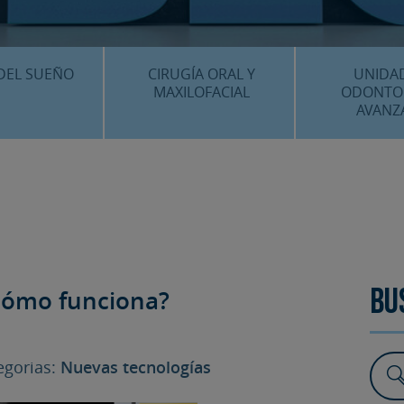
CENTRO MÉDICO 
¿DÓNDE ESTA
DEL SUEÑO
CIRUGÍA ORAL Y
UNIDA
MAXILOFACIAL
ODONTO
AVANZ
É ES…?
¿QUÉ ES…?
IMPLANTES 
AMIENTOS
TRATAMIENTOS
ESTÉTICA 
ICACIÓN 3D
FAQS
OTROS TRAT
 CLÍNICOS
¿cómo funciona?
FAQS
Bu
gorias:
Nuevas tecnologías