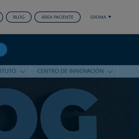
BLOG
ÁREA PACIENTE
IDIOMA
TITUTO
CENTRO DE INNOVACIÓN
ALFARO
ÚLTIMAS TECNOLOGÍAS
CURSOS Y CONFERENCIAS
ALIZADA
FORMACIÓN
ÑAMIENTO
PUBLICACIONES CIENTÍFICAS
CO
LA VOZ DEL EXPERTO
ACIONALES