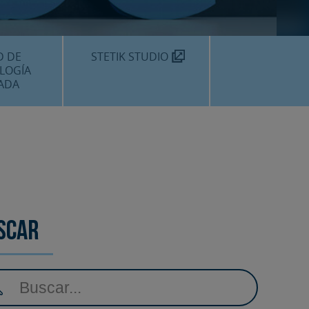
TEKNON
MOS?
D DE
STETIK STUDIO
LOGÍA
ADA
DENTALES
DENTAL
AMIENTOS
scar