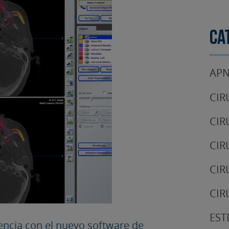
Ca
APN
CIR
CIR
CIR
CIR
CIR
EST
encia con el nuevo software de