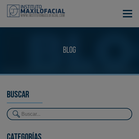
PIDE TU CITA
933 933 185
BARCELONA
Blog
VIDEOCONFERENCIA
Buscar
Categorías