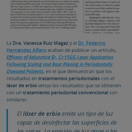
La
Dra. Vanessa Ruiz Magaz
y el
Dr. Federico
Hernández Alfaro
acaban de publicar un artículo,
Efficacy of Adjunctive Er, Cr:YSGG Laser Application
Following Scaling and Root Planing in Periodontally
Diseased Patients
, en el que demuestran que los
resultados en
tratamientos periodontales
con el
láser de erbio
versus
los resultados que se obtienen
con un
tratamiento periodontal convencional
son
similares.
El
láser de erbio
emite un tipo de luz
capaz de desinfectar las superficies de
las raíces. La emisión de luz atrae a las