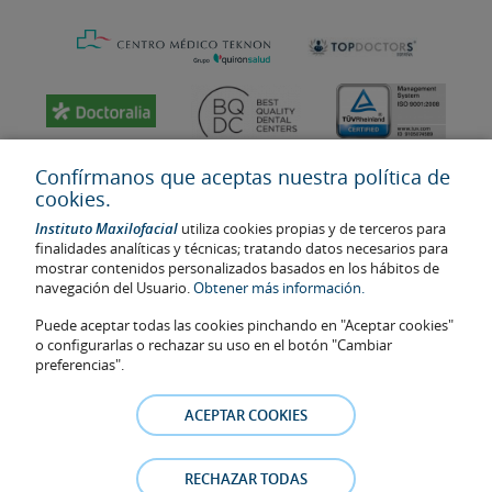
Confírmanos que aceptas nuestra política de
cookies.
Instituto Maxilofacial
utiliza cookies propias y de terceros para
finalidades analíticas y técnicas; tratando datos necesarios para
mostrar contenidos personalizados basados en los hábitos de
navegación del Usuario.
Obtener más información.
Puede aceptar todas las cookies pinchando en "Aceptar cookies"
Última actualización: 2023
o configurarlas o rechazar su uso en el botón "Cambiar
No. de autorización de centro sanitario: E08646940
preferencias".
La información presente en la web no reemplaza sino complementa
la relación médico-paciente. En caso de duda, consulte con el
ACEPTAR COOKIES
médico de referencia. Las fotos y los testimonios de los pacientes
identificables que aparecen en la web están publicadas con su
consentimiento y se retirarán en cualquier momento a petición de
RECHAZAR TODAS