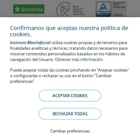
Confírmanos que aceptas nuestra política de
cookies.
Instituto Maxilofacial
utiliza cookies propias y de terceros para
finalidades analíticas y técnicas; tratando datos necesarios para
mostrar contenidos personalizados basados en los hábitos de
navegación del Usuario.
Obtener más información.
Puede aceptar todas las cookies pinchando en "Aceptar cookies"
Última actualización: 2023
o configurarlas o rechazar su uso en el botón "Cambiar
No. de autorización de centro sanitario: E08646940
preferencias".
La información presente en la web no reemplaza sino complementa
la relación médico-paciente. En caso de duda, consulte con el
ACEPTAR COOKIES
médico de referencia. Las fotos y los testimonios de los pacientes
identificables que aparecen en la web están publicadas con su
consentimiento y se retirarán en cualquier momento a petición de
RECHAZAR TODAS
los pacientes.
Aviso legal
–
Política de Cookies
–
Política de Privacidad
Cambiar preferencias