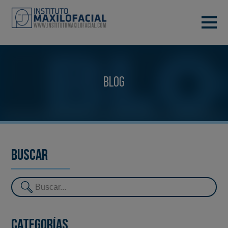
PIDE TU CITA
933 933 185
BARCELONA
Blog
VIDEOCONFERENCIA
Buscar
Categorías