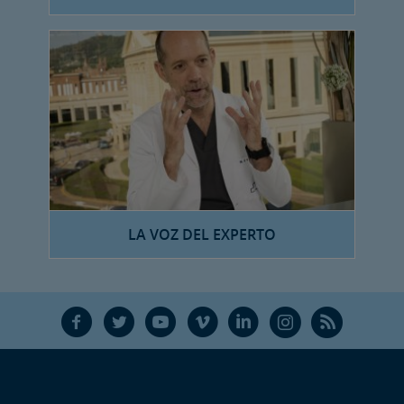
LA VOZ DEL EXPERTO
F
T
Y
V
L
Ñ
R