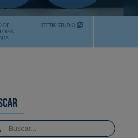
TEKNON
MOS?
D DE
STETIK STUDIO
LOGÍA
ADA
DENTALES
DENTAL
AMIENTOS
scar