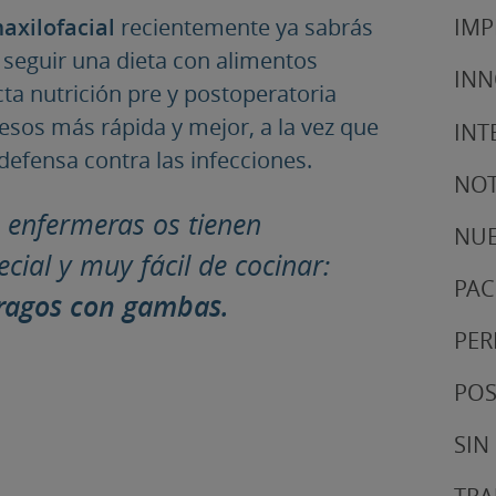
maxilofacial
recientemente ya sabrás
IMP
 seguir una dieta con alimentos
IN
ta nutrición pre y postoperatoria
esos más rápida y mejor, a la vez que
INT
efensa contra las infecciones.
NOT
 enfermeras os tienen
NUE
ial y muy fácil de cocinar:
PAC
rragos con gambas.
PER
POS
SIN