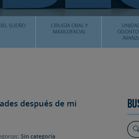
CENTRO MÉDICO 
¿DÓNDE ESTA
DEL SUEÑO
CIRUGÍA ORAL Y
UNIDA
MAXILOFACIAL
ODONTO
AVANZ
É ES…?
¿QUÉ ES…?
IMPLANTES 
AMIENTOS
TRATAMIENTOS
ESTÉTICA 
ICACIÓN 3D
FAQS
OTROS TRAT
 CLÍNICOS
dades después de mi
FAQS
Bu
gorias:
Sin categoría