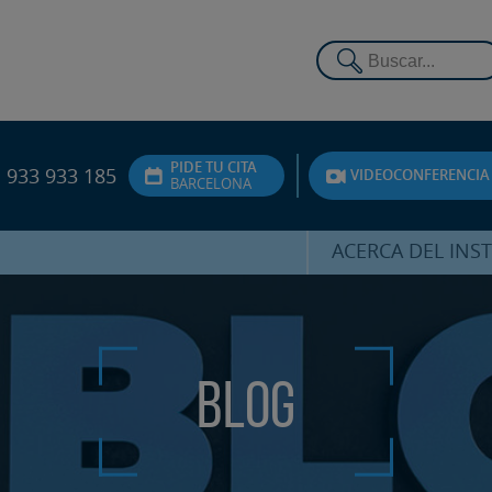
PIDE TU CITA
933 933 185
VIDEOCONFERENCIA
BARCELONA
ACERCA DEL INS
DR. HERNÁNDEZ 
EQUIPO
ATENCIÓN PERSON
Blog
UNIDAD DE ACOMPA
PSICOLÓGI
SERVICIOS INTERN