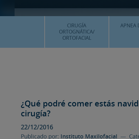
CIRUGÍA
APNEA 
ORTOGNÁTICA/
ORTOFACIAL
¿QU
¿QUÉ ES…?
TRAT
TRATAMIENTOS
PLANIF
SURGERY FIRST
CASOS
CIRUGÍA MÍNIMAMENTE
INVASIVA
¿Qué podré comer estás navi
PLANIFICACIÓN 3D
cirugía?
FAQS
22/12/2016
CASOS CLÍNICOS
Publicado por:
Instituto Maxilofacial
— Cate