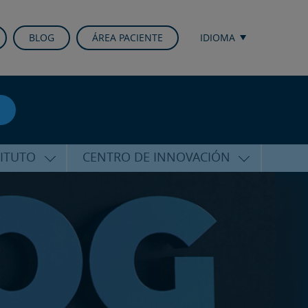
BLOG
ÁREA PACIENTE
IDIOMA
TITUTO
CENTRO DE INNOVACIÓN
ALFARO
ÚLTIMAS TECNOLOGÍAS
CURSOS Y CONFERENCIAS
ALIZADA
FORMACIÓN
ÑAMIENTO
PUBLICACIONES CIENTÍFICAS
CO
LA VOZ DEL EXPERTO
ACIONALES