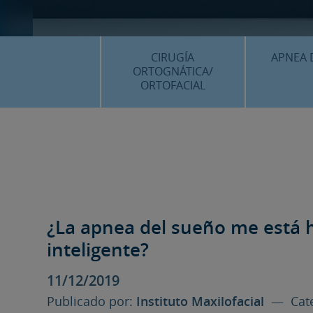
CIRUGÍA
APNEA 
ORTOGNÁTICA/
ORTOFACIAL
¿QU
¿QUÉ ES…?
TRAT
TRATAMIENTOS
PLANIF
SURGERY FIRST
CASOS
CIRUGÍA MÍNIMAMENTE
INVASIVA
¿La apnea del sueño me está
PLANIFICACIÓN 3D
inteligente?
FAQS
11/12/2019
CASOS CLÍNICOS
Publicado por:
Instituto Maxilofacial
— Cate