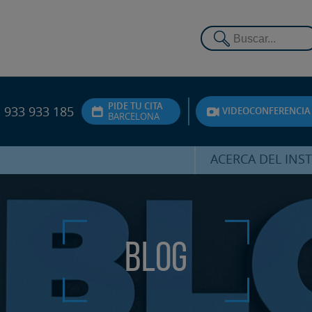
PIDE TU CITA
933 933 185
VIDEOCONFERENCIA
BARCELONA
ACERCA DEL INS
DR. HERNÁNDEZ 
EQUIPO
ATENCIÓN PERSON
Blog
UNIDAD DE ACOMPA
PSICOLÓGI
SERVICIOS INTERN