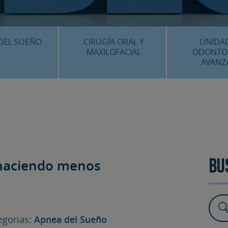
CENTRO MÉDICO 
¿DÓNDE ESTA
DEL SUEÑO
CIRUGÍA ORAL Y
UNIDA
MAXILOFACIAL
ODONTO
AVANZ
É ES…?
¿QUÉ ES…?
IMPLANTES 
AMIENTOS
TRATAMIENTOS
ESTÉTICA 
ICACIÓN 3D
FAQS
OTROS TRAT
 CLÍNICOS
 haciendo menos
Bu
FAQS
gorias:
Apnea del Sueño