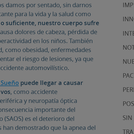
os damos por sentado, sin darnos
IMP
ante para la vida y la salud como
IN
 suficiente, nuestro cuerpo sufre
causa dolores de cabeza, pérdida de
INT
eractividad en los niños. También
NOT
ud, como obesidad, enfermedades
entar el riesgo de lesiones, ya que
NUE
ccidente automovilístico.
PAC
l Sueño
puede llegar a causar
PER
ivos
, como accidente
riférica y neuropatía óptica
POS
consecuencia importante del
SIN
 (SAOS) es el deterioro del
os han demostrado que la apnea del
TRA