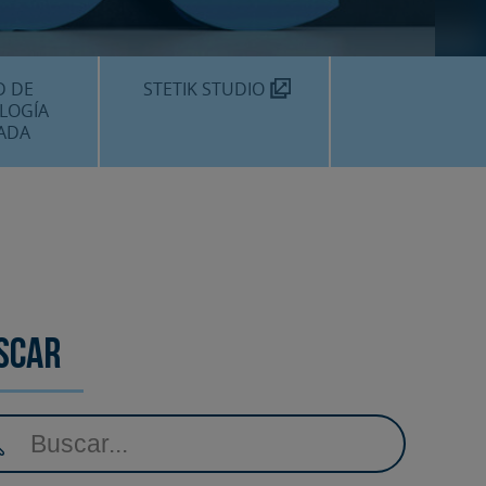
TEKNON
MOS?
D DE
STETIK STUDIO
LOGÍA
ADA
DENTALES
DENTAL
AMIENTOS
scar