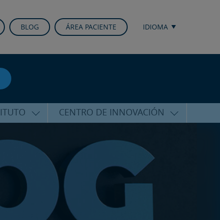
BLOG
ÁREA PACIENTE
IDIOMA
TITUTO
CENTRO DE INNOVACIÓN
ALFARO
ÚLTIMAS TECNOLOGÍAS
CURSOS Y CONFERENCIAS
ALIZADA
FORMACIÓN
ÑAMIENTO
PUBLICACIONES CIENTÍFICAS
CO
LA VOZ DEL EXPERTO
ACIONALES