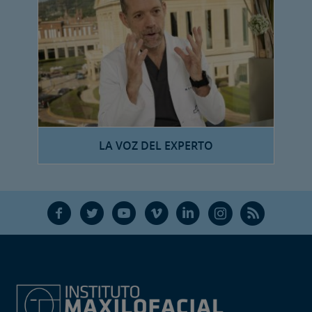
LA VOZ DEL EXPERTO
F
T
Y
V
L
Ñ
R