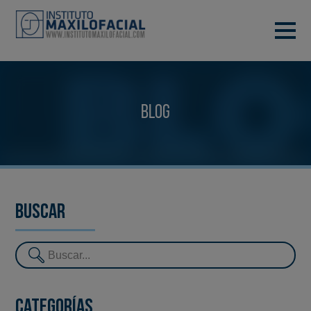
PIDE TU CITA
933 933 185
BARCELONA
Blog
VIDEOCONFERENCIA
Buscar
Categorías