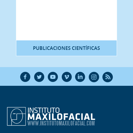
PUBLICACIONES CIENTÍFICAS
F
T
Y
V
L
Ñ
R