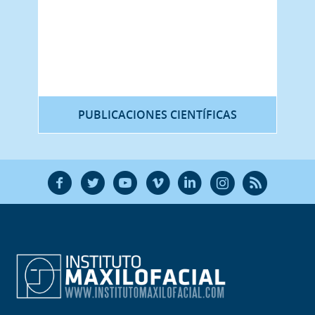
PUBLICACIONES CIENTÍFICAS
F
T
Y
V
L
Ñ
R