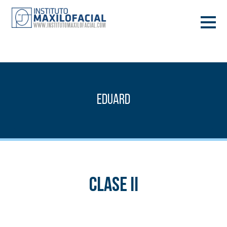
PIDE TU CITA
933 933 185
BARCELONA
Eduard
VIDEOCONFERENCIA
Clase II