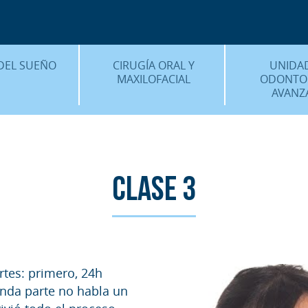
CENTRO MÉDICO 
¿DÓNDE ESTA
DEL SUEÑO
CIRUGÍA ORAL Y
UNIDA
MAXILOFACIAL
ODONTO
AVANZ
É ES…?
¿QUÉ ES…?
IMPLANTES 
AMIENTOS
TRATAMIENTOS
ESTÉTICA 
ICACIÓN 3D
FAQS
OTROS TRAT
Clase 3
 CLÍNICOS
FAQS
rtes: primero, 24h
unda parte no habla un