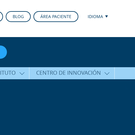
BLOG
ÁREA PACIENTE
IDIOMA
TITUTO
CENTRO DE INNOVACIÓN
ALFARO
ÚLTIMAS TECNOLOGÍAS
CURSOS Y CONFERENCIAS
ALIZADA
FORMACIÓN
ÑAMIENTO
PUBLICACIONES CIENTÍFICAS
CO
LA VOZ DEL EXPERTO
ACIONALES