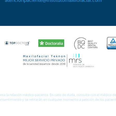
atencionpaciente@institutomaxilofacial.com
 la relación médico-paciente. En caso de duda, consulte con el médico de r
onsentimiento y se retirarán en cualquier momento a petición de los pacient