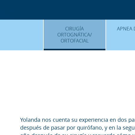
CIRUGÍA
APNEA 
ORTOGNÁTICA/
ORTOFACIAL
¿QU
¿QUÉ ES…?
TRAT
TRATAMIENTOS
PLANIF
SURGERY FIRST
CASOS
CIRUGÍA MÍNIMAMENTE
INVASIVA
PLANIFICACIÓN 3D
FAQS
Yolanda nos cuenta su experiencia en dos pa
después de pasar por quirófano, y en la seg
CASOS CLÍNICOS