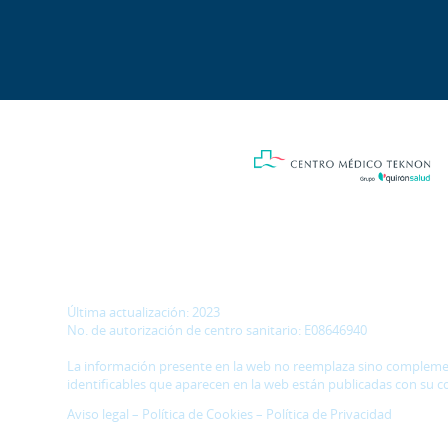
Última actualización: 2023
No. de autorización de centro sanitario: E08646940
La información presente en la web no reemplaza sino complementa
identificables que aparecen en la web están publicadas con su c
Aviso legal
–
Política de Cookies
–
Política de Privacidad