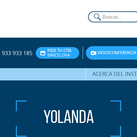
PIDE TU CITA
933 933 185
VIDEOCONFERENCIA
BARCELONA
ACERCA DEL INS
DR. HERNÁNDEZ 
EQUIPO
ATENCIÓN PERSON
Yolanda
UNIDAD DE ACOMPA
PSICOLÓGI
SERVICIOS INTERN