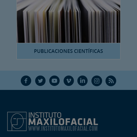
PUBLICACIONES CIENTÍFICAS
F
T
Y
V
L
Ñ
R