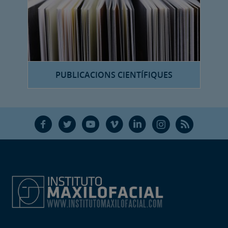
PUBLICACIONS CIENTÍFIQUES
F
T
Y
V
L
Ñ
R