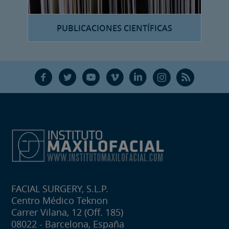
PUBLICACIONES CIENTÍFICAS
F
T
Y
V
L
Ñ
R
FACIAL SURGERY, S.L.P.
Centro Médico Teknon
Carrer Vilana, 12 (Off. 185)
08022 - Barcelona, España