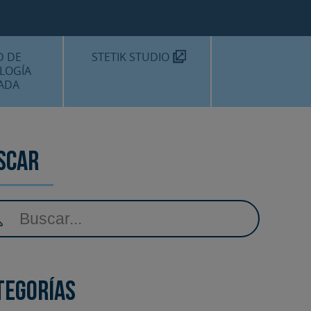
TEKNON
MOS?
D DE
STETIK STUDIO
LOGÍA
ADA
DENTALES
DENTAL
scar
AMIENTOS
tegorías