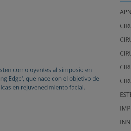
APN
CIR
CIR
CIR
CIR
sisten como oyentes al simposio en
ing Edge', que nace con el objetivo de
CIR
icas en rejuvenecimiento facial.
EST
IMP
IN