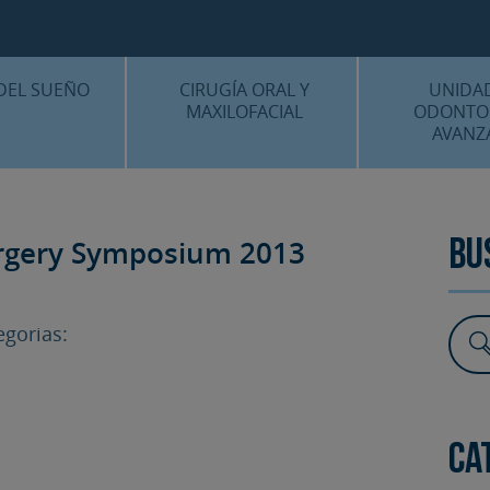
CENTRO MÉDICO 
¿DÓNDE ESTA
DEL SUEÑO
CIRUGÍA ORAL Y
UNIDA
MAXILOFACIAL
ODONTO
AVANZ
É ES…?
¿QUÉ ES…?
IMPLANTES 
AMIENTOS
TRATAMIENTOS
ESTÉTICA 
urgery Symposium 2013
Bu
ICACIÓN 3D
FAQS
OTROS TRAT
 CLÍNICOS
gorias:
FAQS
Ca