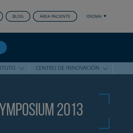
BLOG
ÁREA PACIENTE
IDIOMA
TITUTO
CENTRO DE INNOVACIÓN
ALFARO
ÚLTIMAS TECNOLOGÍAS
CURSOS Y CONFERENCIAS
ALIZADA
FORMACIÓN
Symposium 2013
ÑAMIENTO
PUBLICACIONES CIENTÍFICAS
CO
LA VOZ DEL EXPERTO
ACIONALES