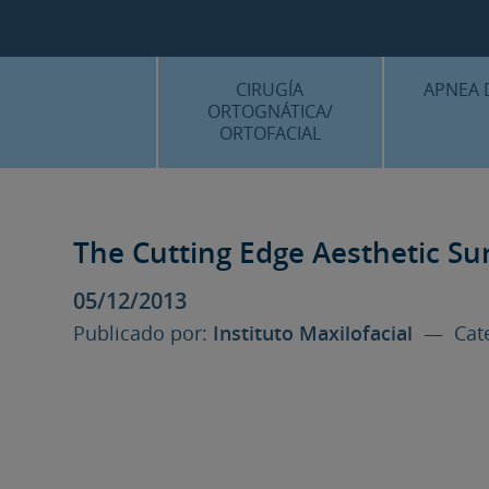
CIRUGÍA
APNEA 
ORTOGNÁTICA/
ORTOFACIAL
¿QU
¿QUÉ ES…?
TRAT
TRATAMIENTOS
The Cutting Edge Aesthetic S
PLANIF
SURGERY FIRST
05/12/2013
CASOS
CIRUGÍA MÍNIMAMENTE
Publicado por:
Instituto Maxilofacial
— Cate
INVASIVA
PLANIFICACIÓN 3D
FAQS
CASOS CLÍNICOS