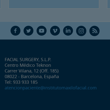
F
T
Y
V
L
Ñ
R
FACIAL SURGERY, S.L.P.
Centro Médico Teknon
Carrer Vilana, 12 (Off. 185)
08022 - Barcelona, España
Tel: 933 933 185
atencionpaciente@institutomaxilofacial.com