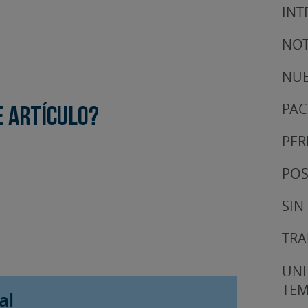
INT
NOT
NUE
PAC
e artículo?
PER
POS
SIN
TRA
UNI
TE
al