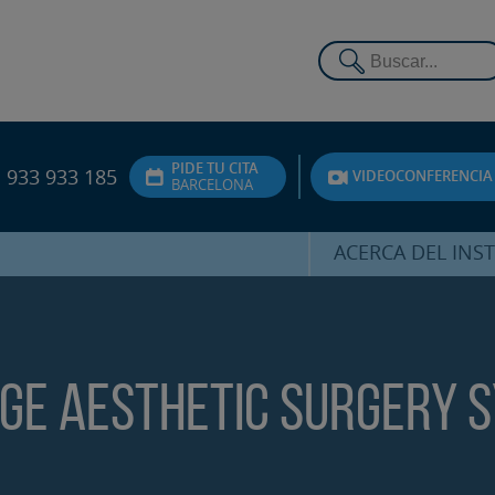
PIDE TU CITA
933 933 185
VIDEOCONFERENCIA
BARCELONA
ACERCA DEL INS
DR. HERNÁNDEZ 
EQUIPO
ATENCIÓN PERSON
dge Aesthetic Surgery 
UNIDAD DE ACOMPA
PSICOLÓGI
SERVICIOS INTERN