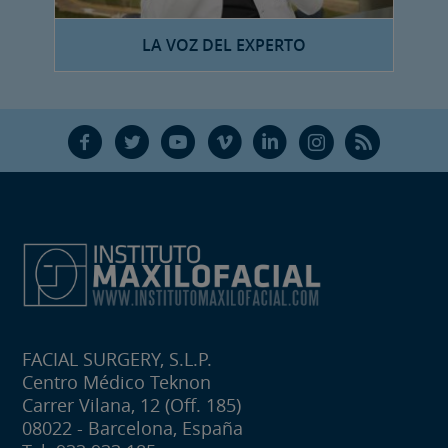
LA VOZ DEL EXPERTO
F
T
Y
V
L
Ñ
R
FACIAL SURGERY, S.L.P.
Centro Médico Teknon
Carrer Vilana, 12 (Off. 185)
08022 - Barcelona, España