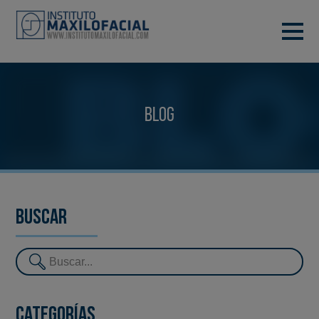
PIDE TU CITA
933 933 185
BARCELONA
Blog
VIDEOCONFERENCIA
Buscar
Categorías