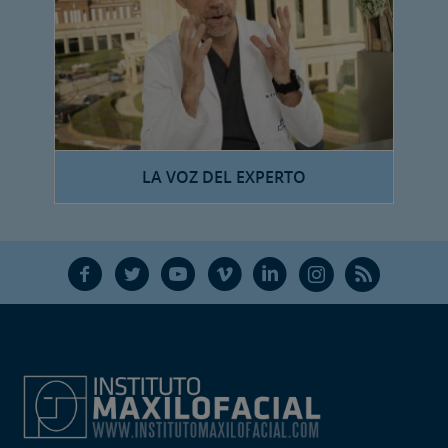
LA VOZ DEL EXPERTO
F
T
Y
V
L
Ñ
R