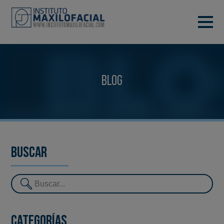
PIDE TU CITA
933 933 185
BARCELONA
Blog
VIDEOCONFERENCIA
Buscar
Categorías