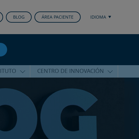
BLOG
ÁREA PACIENTE
IDIOMA
TITUTO
CENTRO DE INNOVACIÓN
ALFARO
ÚLTIMAS TECNOLOGÍAS
CURSOS Y CONFERENCIAS
ALIZADA
FORMACIÓN
ÑAMIENTO
PUBLICACIONES CIENTÍFICAS
CO
LA VOZ DEL EXPERTO
ACIONALES