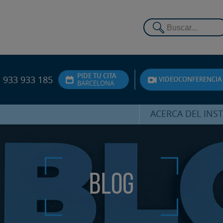
PIDE TU CITA
933 933 185
VIDEOCONFERENCIA
BARCELONA
ACERCA DEL INS
DR. HERNÁNDEZ 
EQUIPO
ATENCIÓN PERSON
Blog
UNIDAD DE ACOMPA
PSICOLÓGI
SERVICIOS INTERN