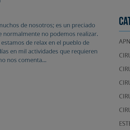
Ca
 muchos de nosotros; es un preciado
ue normalmente no podemos realizar.
APN
, estamos de relax en el pueblo de
ías en mil actividades que requieren
CIR
omo nos comenta...
CIR
CIR
CIR
CIR
EST