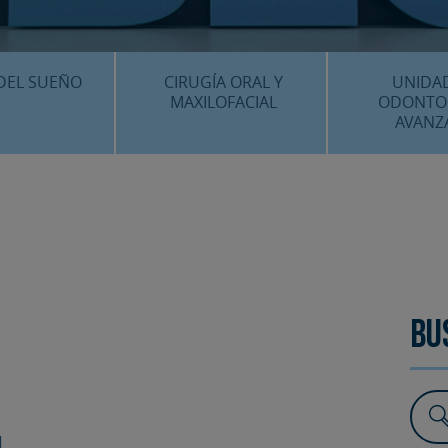
CENTRO MÉDICO 
¿DÓNDE ESTA
DEL SUEÑO
CIRUGÍA ORAL Y
UNIDA
MAXILOFACIAL
ODONTO
AVANZ
É ES…?
¿QUÉ ES…?
IMPLANTES 
AMIENTOS
TRATAMIENTOS
ESTÉTICA 
ICACIÓN 3D
FAQS
OTROS TRAT
 CLÍNICOS
FAQS
Bu
l