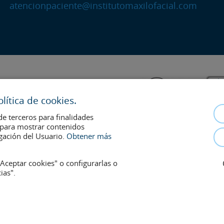
atencionpaciente@institutomaxilofacial.com
ítica de cookies.
de terceros para finalidades
s para mostrar contenidos
gación del Usuario.
Obtener más
Aceptar cookies" o configurarlas o
ias".
 la relación médico-paciente. En caso de duda, consulte con el médico de r
onsentimiento y se retirarán en cualquier momento a petición de los pacient