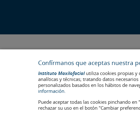
Confírmanos que aceptas nuestra pol
Instituto Maxilofacial
utiliza cookies propias y 
analíticas y técnicas; tratando datos necesario
personalizados basados en los hábitos de nave
información.
Última actualización: 2023
Puede aceptar todas las cookies pinchando en "
No. de autorización de centro sanitario: E08646940
rechazar su uso en el botón "Cambiar preferenc
La información presente en la web no reemplaza sino complementa
identificables que aparecen en la web están publicadas con su c
Aviso legal
–
Política de Cookies
–
Política de Privacidad