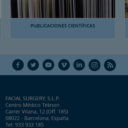
PUBLICACIONES CIENTÍFICAS
F
T
Y
V
L
Ñ
R
FACIAL SURGERY, S.L.P.
Centro Médico Teknon
Carrer Vilana, 12 (Off. 185)
08022 - Barcelona, España
Tel: 933 933 185