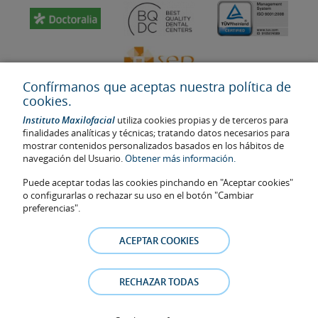
Confírmanos que aceptas nuestra política de
cookies.
Instituto Maxilofacial
utiliza cookies propias y de terceros para
finalidades analíticas y técnicas; tratando datos necesarios para
mostrar contenidos personalizados basados en los hábitos de
navegación del Usuario.
Obtener más información.
Última actualización: 2023
No. de autorización de centro sanitario: E08646940
Puede aceptar todas las cookies pinchando en "Aceptar cookies"
o configurarlas o rechazar su uso en el botón "Cambiar
La información presente en la web no reemplaza sino complementa
preferencias".
la relación médico-paciente. En caso de duda, consulte con el
médico de referencia. Las fotos y los testimonios de los pacientes
ACEPTAR COOKIES
identificables que aparecen en la web están publicadas con su
consentimiento y se retirarán en cualquier momento a petición de
los pacientes.
RECHAZAR TODAS
Aviso legal
–
Política de Cookies
–
Política de Privacidad