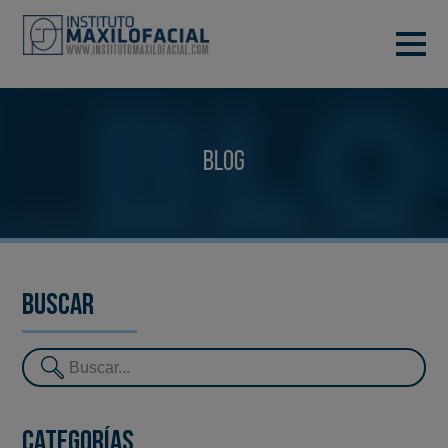
PIDE TU CITA
933 933 185
BARCELONA
Blog
VIDEOCONFERENCIA
Buscar
Categorías