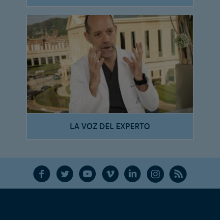
LA VOZ DEL EXPERTO
F
T
Y
V
L
Ñ
R