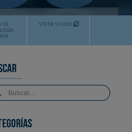
TEKNON
MOS?
D DE
STETIK STUDIO
LOGÍA
ADA
DENTALES
DENTAL
scar
AMIENTOS
tegorías