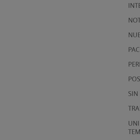
INT
NOT
NUE
PAC
PER
POS
SIN
TRA
UNI
TE