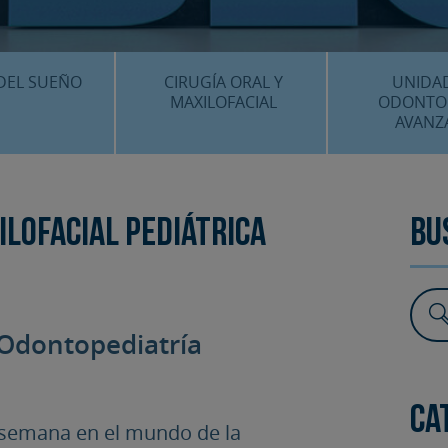
CENTRO MÉDICO 
¿DÓNDE ESTA
DEL SUEÑO
CIRUGÍA ORAL Y
UNIDA
MAXILOFACIAL
ODONTO
AVANZ
É ES…?
¿QUÉ ES…?
IMPLANTES 
AMIENTOS
TRATAMIENTOS
ESTÉTICA 
ilofacial pediátrica
Bu
ICACIÓN 3D
FAQS
OTROS TRAT
 CLÍNICOS
FAQS
 Odontopediatría
Ca
 semana en el mundo de la