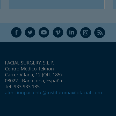
F
T
Y
V
L
Ñ
R
FACIAL SURGERY, S.L.P.
Centro Médico Teknon
Carrer Vilana, 12 (Off. 185)
08022 - Barcelona, España
Tel: 933 933 185
atencionpaciente@institutomaxilofacial.com