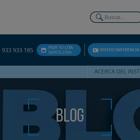
PIDE TU CITA
933 933 185
VIDEOCONFERENCIA
BARCELONA
ACERCA DEL INS
DR. HERNÁNDEZ 
EQUIPO
ATENCIÓN PERSON
Blog
UNIDAD DE ACOMPA
PSICOLÓGI
SERVICIOS INTERN