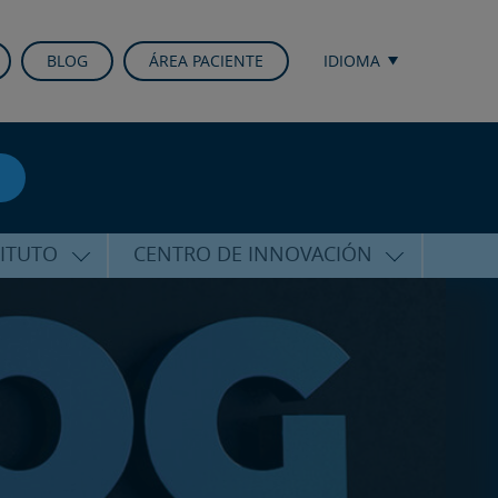
BLOG
ÁREA PACIENTE
IDIOMA
TITUTO
CENTRO DE INNOVACIÓN
ALFARO
ÚLTIMAS TECNOLOGÍAS
CURSOS Y CONFERENCIAS
ALIZADA
FORMACIÓN
ÑAMIENTO
PUBLICACIONES CIENTÍFICAS
CO
LA VOZ DEL EXPERTO
ACIONALES