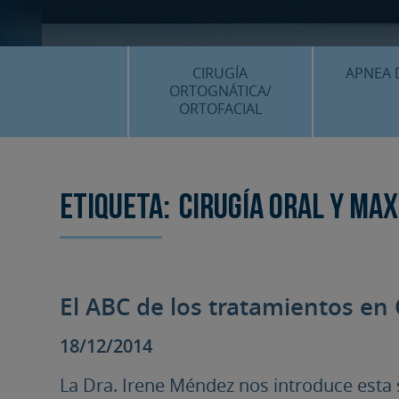
CIRUGÍA
APNEA 
ORTOGNÁTICA/
ORTOFACIAL
¿QU
¿QUÉ ES…?
TRAT
TRATAMIENTOS
Etiqueta:
Cirugía oral y max
PLANIF
SURGERY FIRST
CASOS
CIRUGÍA MÍNIMAMENTE
INVASIVA
El ABC de los tratamientos en
PLANIFICACIÓN 3D
FAQS
18/12/2014
CASOS CLÍNICOS
La Dra. Irene Méndez nos introduce esta