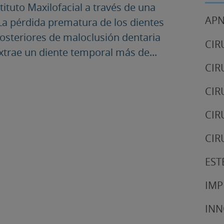
ituto Maxilofacial a través de una
APN
La pérdida prematura de los dientes
steriores de maloclusión dentaria
CIR
xtrae un diente temporal más de...
CIR
CIR
CIR
CIR
EST
IMP
IN