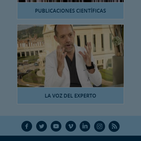
PUBLICACIONES CIENTÍFICAS
LA VOZ DEL EXPERTO
F
T
Y
V
L
Ñ
R