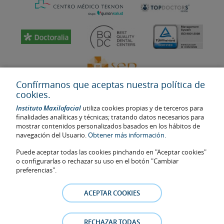
Confírmanos que aceptas nuestra política de
cookies.
Instituto Maxilofacial
utiliza cookies propias y de terceros para
finalidades analíticas y técnicas; tratando datos necesarios para
mostrar contenidos personalizados basados en los hábitos de
navegación del Usuario.
Obtener más información.
Última actualización: 2023
No. de autorización de centro sanitario: E08646940
Puede aceptar todas las cookies pinchando en "Aceptar cookies"
o configurarlas o rechazar su uso en el botón "Cambiar
La información presente en la web no reemplaza sino complementa
preferencias".
la relación médico-paciente. En caso de duda, consulte con el
médico de referencia. Las fotos y los testimonios de los pacientes
ACEPTAR COOKIES
identificables que aparecen en la web están publicadas con su
consentimiento y se retirarán en cualquier momento a petición de
los pacientes.
RECHAZAR TODAS