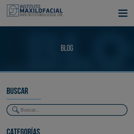
PIDE TU CITA
933 933 185
BARCELONA
Blog
VIDEOCONFERENCIA
Buscar
Categorías