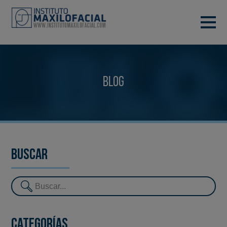
PIDE TU CITA
933 933 185
BARCELONA
Blog
VIDEOCONFERENCIA
Buscar
Categorías