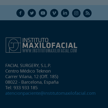
F
T
Y
V
L
Ñ
R
FACIAL SURGERY, S.L.P.
Centro Médico Teknon
Carrer Vilana, 12 (Off. 185)
08022 - Barcelona, España
Tel: 933 933 185
atencionpaciente@institutomaxilofacial.com