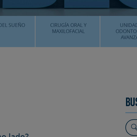
CENTRO MÉDICO 
¿DÓNDE ESTA
DEL SUEÑO
CIRUGÍA ORAL Y
UNIDA
MAXILOFACIAL
ODONTO
AVANZ
É ES…?
¿QUÉ ES…?
IMPLANTES 
AMIENTOS
TRATAMIENTOS
ESTÉTICA 
ICACIÓN 3D
FAQS
OTROS TRAT
 CLÍNICOS
FAQS
Bu
mo lado?