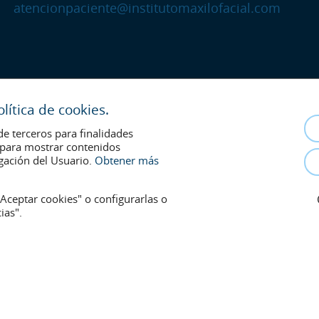
atencionpaciente@institutomaxilofacial.com
ítica de cookies.
de terceros para finalidades
s para mostrar contenidos
gación del Usuario.
Obtener más
Aceptar cookies" o configurarlas o
ias".
 la relación médico-paciente. En caso de duda, consulte con el médico de r
onsentimiento y se retirarán en cualquier momento a petición de los pacient