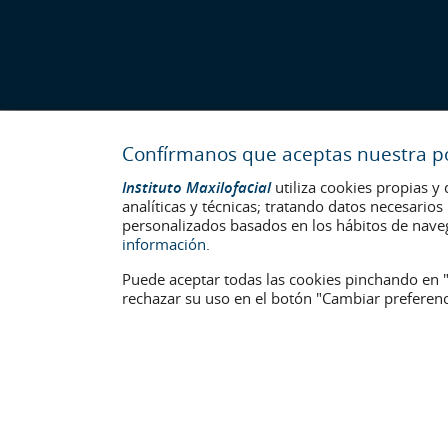
Confírmanos que aceptas nuestra pol
Instituto Maxilofacial
utiliza cookies propias y 
analíticas y técnicas; tratando datos necesario
personalizados basados en los hábitos de nave
información.
Puede aceptar todas las cookies pinchando en "
rechazar su uso en el botón "Cambiar preferenc
Última actualización: 2023
No. de autorización de centro sanitario: E08646940
La información presente en la web no reemplaza sino complementa
identificables que aparecen en la web están publicadas con su c
Aviso legal
–
Política de Cookies
–
Política de Privacidad