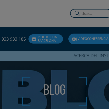
PIDE TU CITA
933 933 185
VIDEOCONFERENCIA
BARCELONA
ACERCA DEL INS
DR. HERNÁNDEZ 
EQUIPO
ATENCIÓN PERSON
Blog
UNIDAD DE ACOMPA
PSICOLÓGI
SERVICIOS INTERN