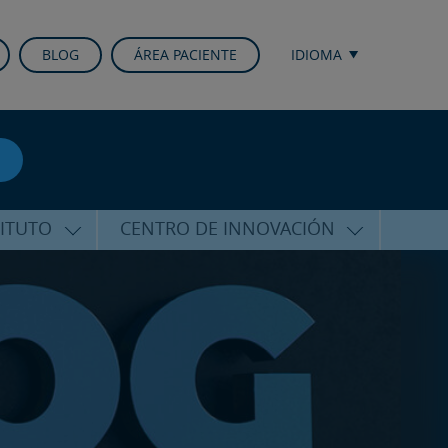
BLOG
ÁREA PACIENTE
IDIOMA
TITUTO
CENTRO DE INNOVACIÓN
ALFARO
ÚLTIMAS TECNOLOGÍAS
CURSOS Y CONFERENCIAS
ALIZADA
FORMACIÓN
ÑAMIENTO
PUBLICACIONES CIENTÍFICAS
CO
LA VOZ DEL EXPERTO
ACIONALES