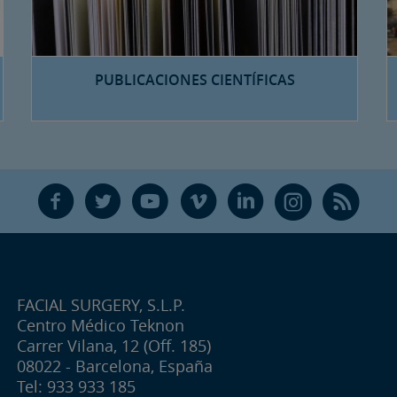
PUBLICACIONES CIENTÍFICAS
F
T
Y
V
L
Ñ
R
FACIAL SURGERY, S.L.P.
Centro Médico Teknon
Carrer Vilana, 12 (Off. 185)
08022 - Barcelona, España
Tel: 933 933 185