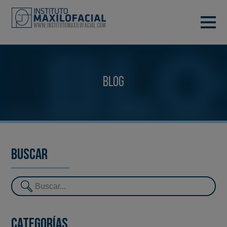
PIDE TU CITA
933 933 185
BARCELONA
Blog
VIDEOCONFERENCIA
Buscar
Categorías