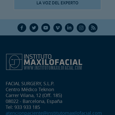
LA VOZ DEL EXPERTO
F
T
Y
V
L
Ñ
R
FACIAL SURGERY, S.L.P.
Centro Médico Teknon
Carrer Vilana, 12 (Off. 185)
08022 - Barcelona, España
Tel: 933 933 185
atencionpaciente@institutomaxilofacial.com