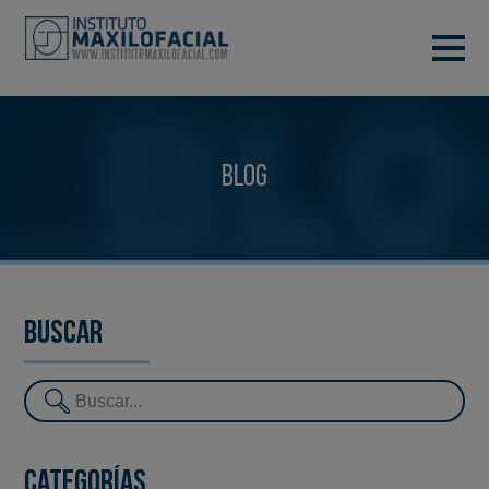
PIDE TU CITA
933 933 185
BARCELONA
Blog
VIDEOCONFERENCIA
Buscar
Categorías