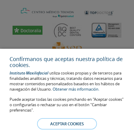
Confírmanos que aceptas nuestra política de
cookies.
Instituto Maxilofacial
utiliza cookies propias y de terceros para
finalidades analíticas y técnicas; tratando datos necesarios para
mostrar contenidos personalizados basados en los hábitos de
navegación del Usuario.
Obtener más información.
Última actualización: 2023
No. de autorización de centro sanitario: E08646940
Puede aceptar todas las cookies pinchando en "Aceptar cookies"
o configurarlas o rechazar su uso en el botón "Cambiar
La información presente en la web no reemplaza sino complementa
preferencias".
la relación médico-paciente. En caso de duda, consulte con el
médico de referencia. Las fotos y los testimonios de los pacientes
identificables que aparecen en la web están publicadas con su
ACEPTAR COOKIES
consentimiento y se retirarán en cualquier momento a petición de