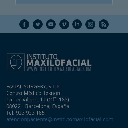
F
T
Y
V
L
Ñ
R
FACIAL SURGERY, S.L.P.
Centro Médico Teknon
Carrer Vilana, 12 (Off. 185)
08022 - Barcelona, España
Tel: 933 933 185
atencionpaciente@institutomaxilofacial.com