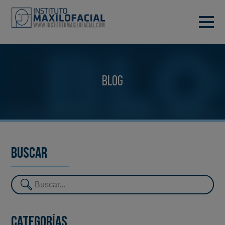
PIDE TU CITA
933 933 185
BARCELONA
Blog
VIDEOCONFERENCIA
Buscar
Categorías