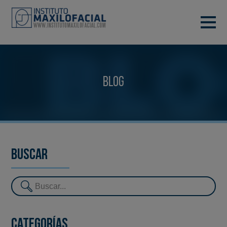
PIDE TU CITA
933 933 185
BARCELONA
Blog
VIDEOCONFERENCIA
Buscar
Categorías