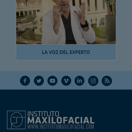
LA VOZ DEL EXPERTO
F
T
Y
V
L
Ñ
R