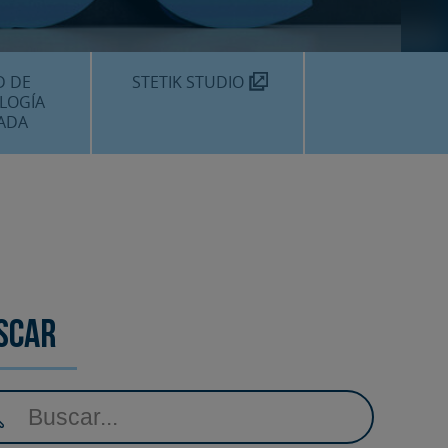
TEKNON
MOS?
D DE
STETIK STUDIO
LOGÍA
ADA
DENTALES
DENTAL
AMIENTOS
scar