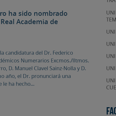
TRA
aro ha sido nombrado
UNI
TE
 Real Academia de
UNI
UNI
a candidatura del Dr. Federico
UNI
adémicos Numerarios Excmos./Iltmos.
UNI
o, D. Manuel Clavel Sainz-Nolla y D.
mo año, el Dr. pronunciará una
UNI
e le ha hecho...
CUE
Fa