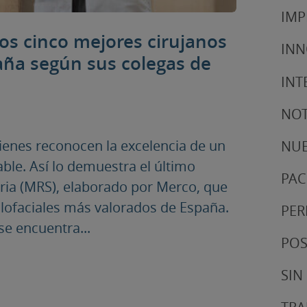
IMP
los cinco mejores cirujanos
IN
paña según sus colegas de
INT
NOT
ienes reconocen la excelencia de un
NUE
able. Así lo demuestra el último
PAC
ria (MRS), elaborado por Merco, que
ilofaciales más valorados de España.
PER
se encuentra...
POS
SIN