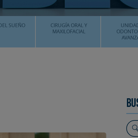
CENTRO MÉDICO 
¿DÓNDE ESTA
DEL SUEÑO
CIRUGÍA ORAL Y
UNIDA
MAXILOFACIAL
ODONTO
AVANZ
É ES…?
¿QUÉ ES…?
IMPLANTES 
AMIENTOS
TRATAMIENTOS
ESTÉTICA 
ICACIÓN 3D
FAQS
OTROS TRAT
 CLÍNICOS
FAQS
Bu