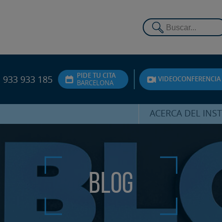
PIDE TU CITA
933 933 185
VIDEOCONFERENCIA
BARCELONA
ACERCA DEL INS
DR. HERNÁNDEZ 
EQUIPO
ATENCIÓN PERSON
Blog
UNIDAD DE ACOMPA
PSICOLÓGI
SERVICIOS INTERN