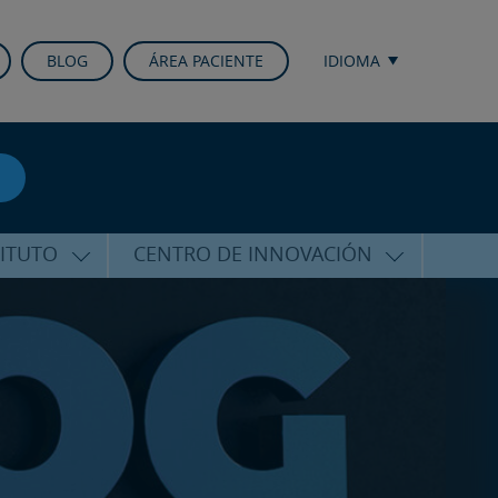
BLOG
ÁREA PACIENTE
IDIOMA
TITUTO
CENTRO DE INNOVACIÓN
ALFARO
ÚLTIMAS TECNOLOGÍAS
CURSOS Y CONFERENCIAS
ALIZADA
FORMACIÓN
ÑAMIENTO
PUBLICACIONES CIENTÍFICAS
CO
LA VOZ DEL EXPERTO
ACIONALES