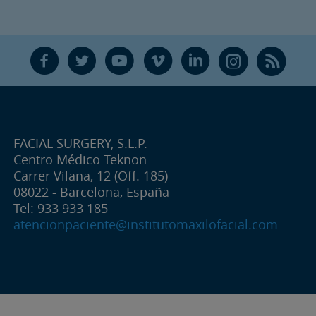
F
T
Y
V
L
Ñ
R
FACIAL SURGERY, S.L.P.
Centro Médico Teknon
Carrer Vilana, 12 (Off. 185)
08022 - Barcelona, España
Tel: 933 933 185
atencionpaciente@institutomaxilofacial.com