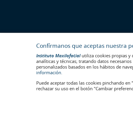
Confírmanos que aceptas nuestra pol
Instituto Maxilofacial
utiliza cookies propias y 
analíticas y técnicas; tratando datos necesario
personalizados basados en los hábitos de nave
información.
Puede aceptar todas las cookies pinchando en "
rechazar su uso en el botón "Cambiar preferenc
Última actualización: 2023
No. de autorización de centro sanitario: E08646940
La información presente en la web no reemplaza sino complementa
identificables que aparecen en la web están publicadas con su c
Aviso legal
–
Política de Cookies
–
Política de Privacidad