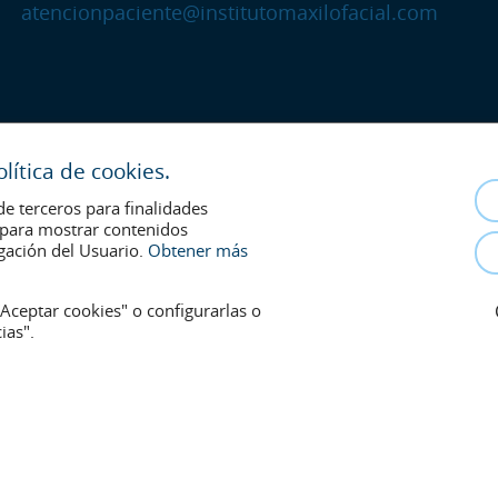
atencionpaciente@institutomaxilofacial.com
ítica de cookies.
de terceros para finalidades
s para mostrar contenidos
gación del Usuario.
Obtener más
Aceptar cookies" o configurarlas o
ias".
 la relación médico-paciente. En caso de duda, consulte con el médico de r
onsentimiento y se retirarán en cualquier momento a petición de los pacient