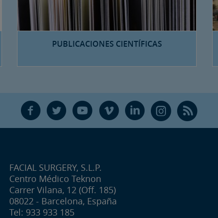
PUBLICACIONES CIENTÍFICAS
F
T
Y
V
L
Ñ
R
FACIAL SURGERY, S.L.P.
Centro Médico Teknon
Carrer Vilana, 12 (Off. 185)
08022 - Barcelona, España
Tel: 933 933 185