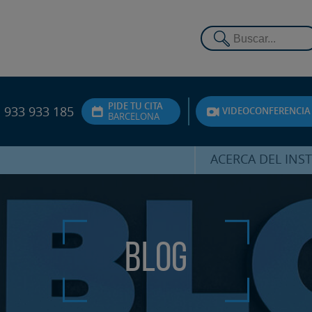
PIDE TU CITA
933 933 185
VIDEOCONFERENCIA
BARCELONA
ACERCA DEL INS
DR. HERNÁNDEZ 
EQUIPO
ATENCIÓN PERSON
Blog
UNIDAD DE ACOMPA
PSICOLÓGI
SERVICIOS INTERN