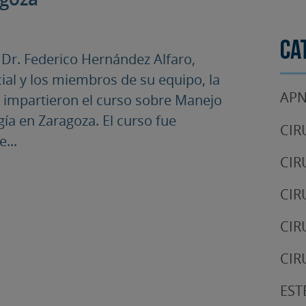
Ca
r. Federico Hernández Alfaro,
cial y los miembros de su equipo, la
APN
e, impartieron el curso sobre Manejo
ía en Zaragoza. El curso fue
CIR
...
CIR
CIR
CIR
CIR
EST