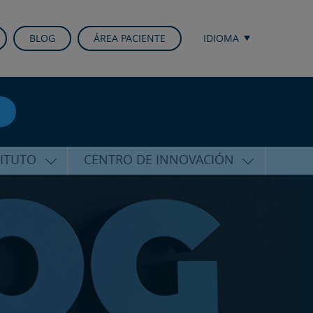
BLOG
ÁREA PACIENTE
IDIOMA
TITUTO
CENTRO DE INNOVACIÓN
ALFARO
ÚLTIMAS TECNOLOGÍAS
CURSOS Y CONFERENCIAS
ALIZADA
FORMACIÓN
ÑAMIENTO
PUBLICACIONES CIENTÍFICAS
CO
LA VOZ DEL EXPERTO
ACIONALES