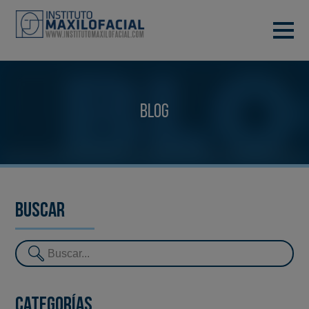
PIDE TU CITA
933 933 185
BARCELONA
Blog
VIDEOCONFERENCIA
Buscar
Categorías