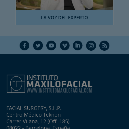
LA VOZ DEL EXPERTO
F
T
Y
V
L
Ñ
R
FACIAL SURGERY, S.L.P.
Centro Médico Teknon
Carrer Vilana, 12 (Off. 185)
08022 - Barcelona, España