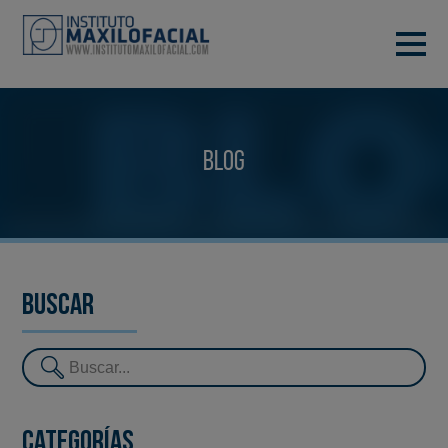
PIDE TU CITA
933 933 185
BARCELONA
Blog
VIDEOCONFERENCIA
Buscar
Categorías