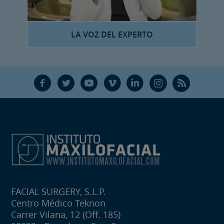
LA VOZ DEL EXPERTO
F
T
Y
V
L
Ñ
R
FACIAL SURGERY, S.L.P.
Centro Médico Teknon
Carrer Vilana, 12 (Off. 185)