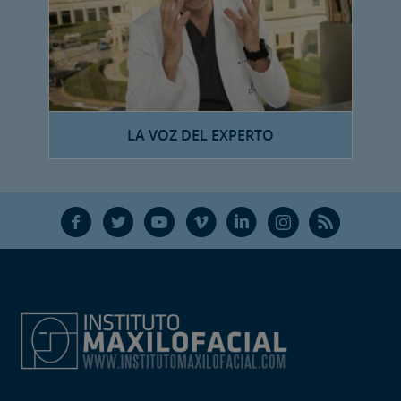
LA VOZ DEL EXPERTO
F
T
Y
V
L
Ñ
R