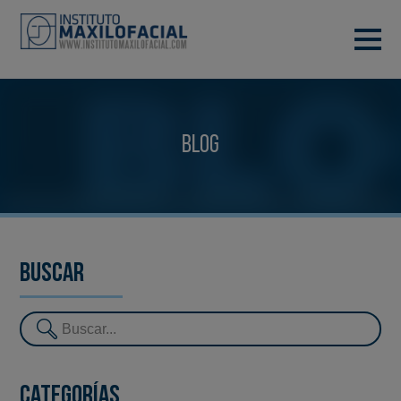
PIDE TU CITA
933 933 185
BARCELONA
Blog
VIDEOCONFERENCIA
Buscar
Categorías