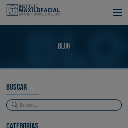
PIDE TU CITA
933 933 185
BARCELONA
Blog
VIDEOCONFERENCIA
Buscar
Categorías