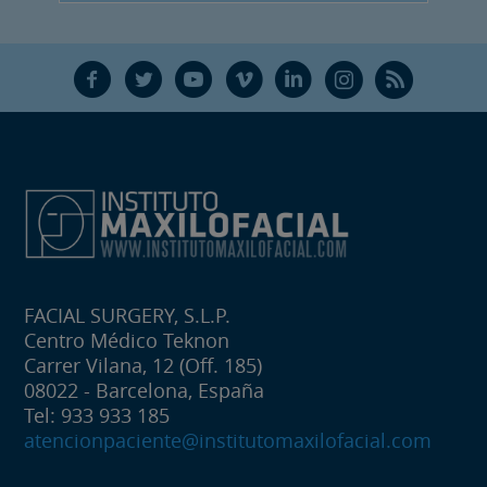
F
T
Y
V
L
Ñ
R
FACIAL SURGERY, S.L.P.
Centro Médico Teknon
Carrer Vilana, 12 (Off. 185)
08022 - Barcelona, España
Tel: 933 933 185
atencionpaciente@institutomaxilofacial.com