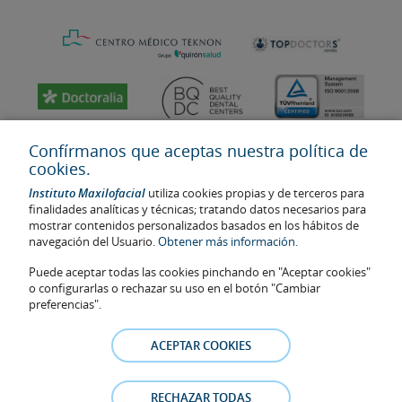
Confírmanos que aceptas nuestra política de
cookies.
Instituto Maxilofacial
utiliza cookies propias y de terceros para
finalidades analíticas y técnicas; tratando datos necesarios para
mostrar contenidos personalizados basados en los hábitos de
navegación del Usuario.
Obtener más información.
Puede aceptar todas las cookies pinchando en "Aceptar cookies"
Última actualización: 2023
o configurarlas o rechazar su uso en el botón "Cambiar
No. de autorización de centro sanitario: E08646940
preferencias".
La información presente en la web no reemplaza sino complementa
la relación médico-paciente. En caso de duda, consulte con el
ACEPTAR COOKIES
médico de referencia. Las fotos y los testimonios de los pacientes
identificables que aparecen en la web están publicadas con su
consentimiento y se retirarán en cualquier momento a petición de
RECHAZAR TODAS