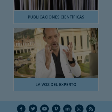
PUBLICACIONES CIENTÍFICAS
LA VOZ DEL EXPERTO
F
T
Y
V
L
Ñ
R