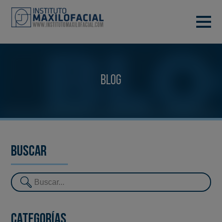
PIDE TU CITA
933 933 185
BARCELONA
Blog
VIDEOCONFERENCIA
Buscar
Categorías