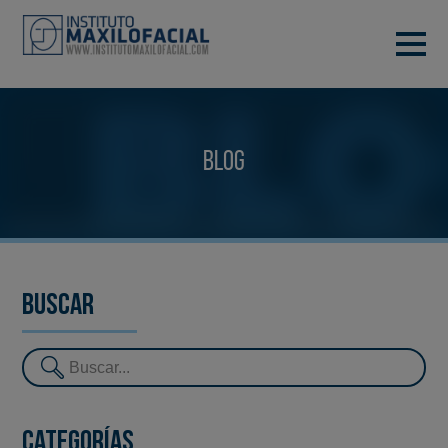
PIDE TU CITA
933 933 185
BARCELONA
Blog
VIDEOCONFERENCIA
Buscar
Categorías