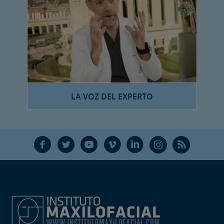
LA VOZ DEL EXPERTO
F
T
Y
V
L
Ñ
R