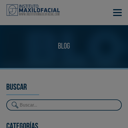
PIDE TU CITA
933 933 185
BARCELONA
Blog
VIDEOCONFERENCIA
Buscar
Categorías