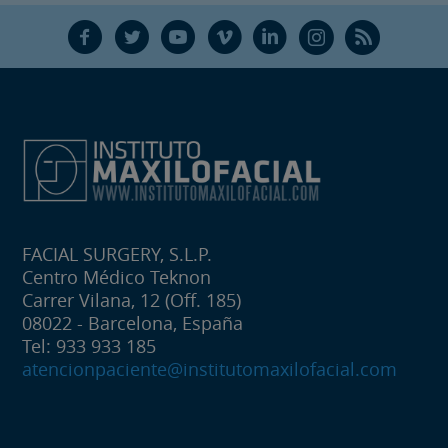
F
T
Y
V
L
Ñ
R
FACIAL SURGERY, S.L.P.
Centro Médico Teknon
Carrer Vilana, 12 (Off. 185)
08022 - Barcelona, España
Tel: 933 933 185
atencionpaciente@institutomaxilofacial.com