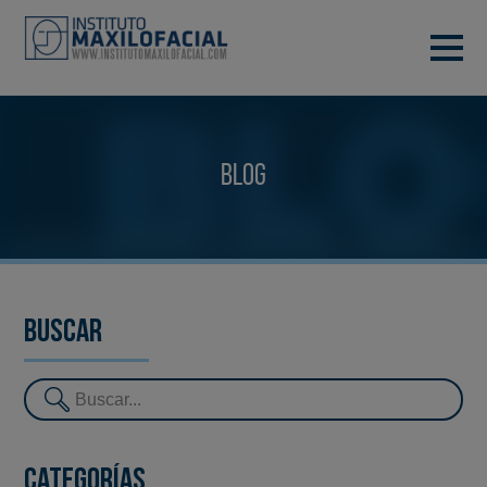
PIDE TU CITA
933 933 185
BARCELONA
Blog
VIDEOCONFERENCIA
Buscar
Categorías