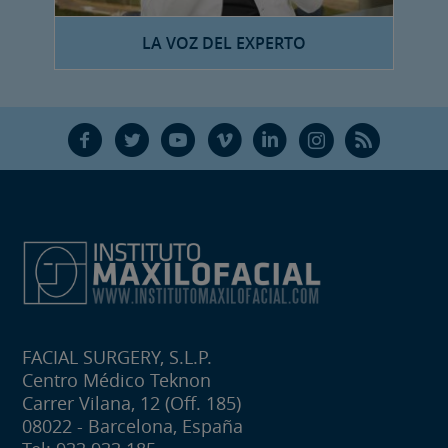
LA VOZ DEL EXPERTO
F
T
Y
V
L
Ñ
R
FACIAL SURGERY, S.L.P.
Centro Médico Teknon
Carrer Vilana, 12 (Off. 185)
08022 - Barcelona, España